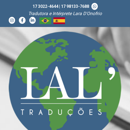
17 3022-4644
|
17 98133-7688
Tradutora e Intérprete Lara D'Onofrio