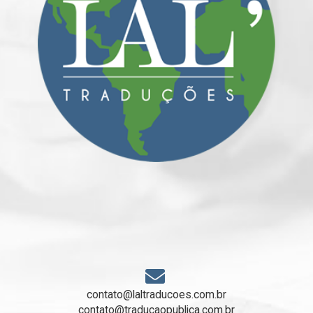
contato@laltraducoes.com.br
contato@traducaopublica.com.br