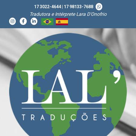
17 3022-4644
|
17 98133-7688
Tradutora e Intérprete Lara D'Onofrio